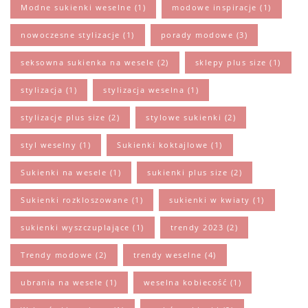
Modne sukienki weselne
(1)
modowe inspiracje
(1)
nowoczesne stylizacje
(1)
porady modowe
(3)
seksowna sukienka na wesele
(2)
sklepy plus size
(1)
stylizacja
(1)
stylizacja weselna
(1)
stylizacje plus size
(2)
stylowe sukienki
(2)
styl weselny
(1)
Sukienki koktajlowe
(1)
Sukienki na wesele
(1)
sukienki plus size
(2)
Sukienki rozkloszowane
(1)
sukienki w kwiaty
(1)
sukienki wyszczuplające
(1)
trendy 2023
(2)
Trendy modowe
(2)
trendy weselne
(4)
ubrania na wesele
(1)
weselna kobiecość
(1)