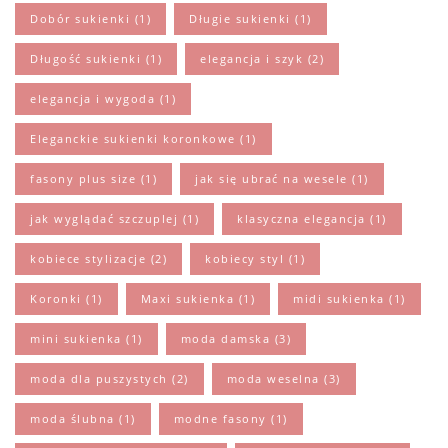
Dobór sukienki
(1)
Długie sukienki
(1)
Długość sukienki
(1)
elegancja i szyk
(2)
elegancja i wygoda
(1)
Eleganckie sukienki koronkowe
(1)
fasony plus size
(1)
jak się ubrać na wesele
(1)
jak wyglądać szczuplej
(1)
klasyczna elegancja
(1)
kobiece stylizacje
(2)
kobiecy styl
(1)
Koronki
(1)
Maxi sukienka
(1)
midi sukienka
(1)
mini sukienka
(1)
moda damska
(3)
moda dla puszystych
(2)
moda weselna
(3)
moda ślubna
(1)
modne fasony
(1)