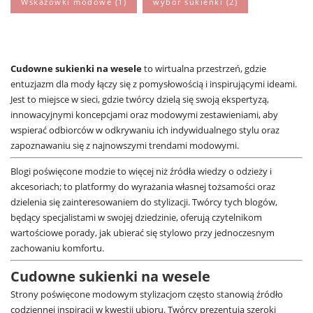
Wskazówki modowe
(1)
wybór sukienki
(2)
Cudowne sukienki na wesele
to wirtualna przestrzeń, gdzie
entuzjazm dla mody łączy się z pomysłowością i inspirującymi ideami.
Jest to miejsce w sieci, gdzie twórcy dzielą się swoją ekspertyzą,
innowacyjnymi koncepcjami oraz modowymi zestawieniami, aby
wspierać odbiorców w odkrywaniu ich indywidualnego stylu oraz
zapoznawaniu się z najnowszymi trendami modowymi.
Blogi poświęcone modzie to więcej niż źródła wiedzy o odzieży i
akcesoriach; to platformy do wyrażania własnej tożsamości oraz
dzielenia się zainteresowaniem do stylizacji. Twórcy tych blogów,
będący specjalistami w swojej dziedzinie, oferują czytelnikom
wartościowe porady, jak ubierać się stylowo przy jednoczesnym
zachowaniu komfortu.
Cudowne sukienki na wesele
Strony poświęcone modowym stylizacjom często stanowią źródło
codziennej inspiracji w kwestii ubioru. Twórcy prezentują szeroki