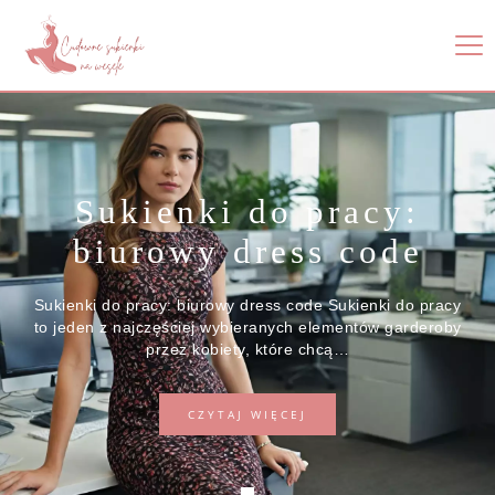
Sukienki na co dzień:
wygoda i styl
Sukienki na co dzień łączą w sobie to, co najlepsze —
komfort użytkowania i estetyczny wygląd. Wybierając
model na spacer,…
CZYTAJ WIĘCEJ