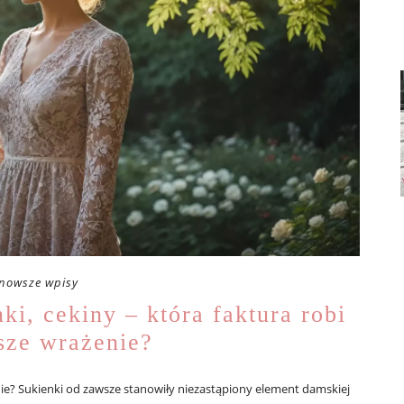
nowsze wpisy
ki, cekiny – która faktura robi
sze wrażenie?
nie? Sukienki od zawsze stanowiły niezastąpiony element damskiej