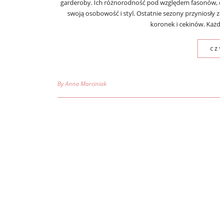
garderoby. Ich różnorodność pod względem fasonów, dł
swoją osobowość i styl. Ostatnie sezony przyniosły 
koronek i cekinów. Każd
CZ
By Anna Marciniak