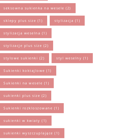
seksowna sukienka na wesele
(2)
sklepy plus size
(1)
stylizacja
(1)
stylizacja weselna
(1)
stylizacje plus size
(2)
stylowe sukienki
(2)
styl weselny
(1)
Sukienki koktajlowe
(1)
Sukienki na wesele
(1)
sukienki plus size
(2)
Sukienki rozkloszowane
(1)
sukienki w kwiaty
(1)
sukienki wyszczuplające
(1)