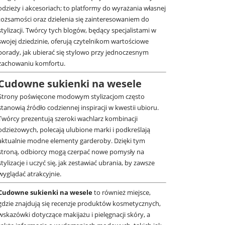
odzieży i akcesoriach; to platformy do wyrażania własnej
tożsamości oraz dzielenia się zainteresowaniem do
stylizacji. Twórcy tych blogów, będący specjalistami w
swojej dziedzinie, oferują czytelnikom wartościowe
porady, jak ubierać się stylowo przy jednoczesnym
zachowaniu komfortu.
Cudowne sukienki na wesele
Strony poświęcone modowym stylizacjom często
stanowią źródło codziennej inspiracji w kwestii ubioru.
Twórcy prezentują szeroki wachlarz kombinacji
odzieżowych, polecają ulubione marki i podkreślają
aktualnie modne elementy garderoby. Dzięki tym
stroną, odbiorcy mogą czerpać nowe pomysły na
stylizacje i uczyć się, jak zestawiać ubrania, by zawsze
wyglądać atrakcyjnie.
Cudowne sukienki na wesele
to również miejsce,
gdzie znajdują się recenzje produktów kosmetycznych,
wskazówki dotyczące makijażu i pielęgnacji skóry, a