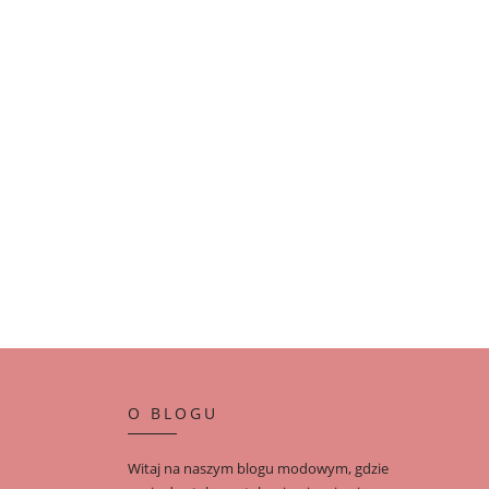
O BLOGU
Witaj na naszym blogu modowym, gdzie