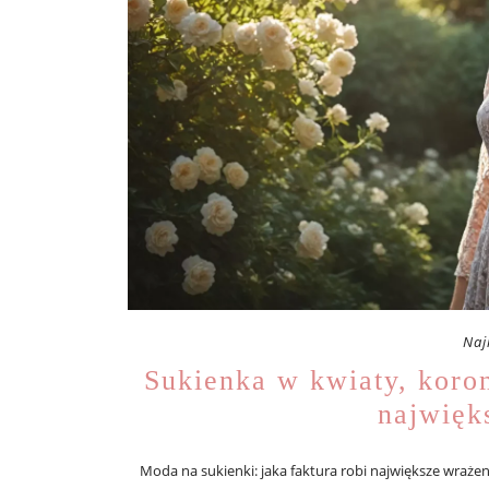
Naj
Sukienka w kwiaty, koron
najwięk
Moda na sukienki: jaka faktura robi największe wraże