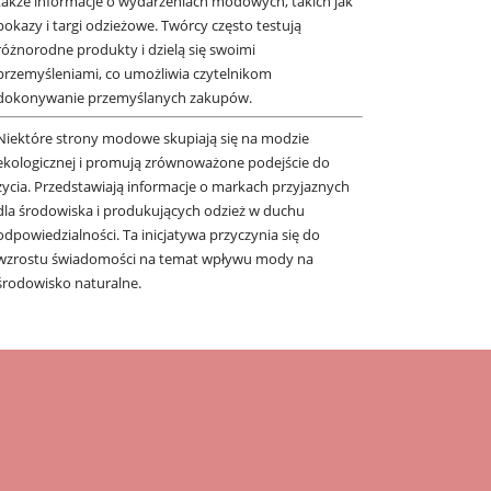
także informacje o wydarzeniach modowych, takich jak
pokazy i targi odzieżowe. Twórcy często testują
różnorodne produkty i dzielą się swoimi
przemyśleniami, co umożliwia czytelnikom
dokonywanie przemyślanych zakupów.
Niektóre strony modowe skupiają się na modzie
ekologicznej i promują zrównoważone podejście do
życia. Przedstawiają informacje o markach przyjaznych
dla środowiska i produkujących odzież w duchu
odpowiedzialności. Ta inicjatywa przyczynia się do
wzrostu świadomości na temat wpływu mody na
środowisko naturalne.