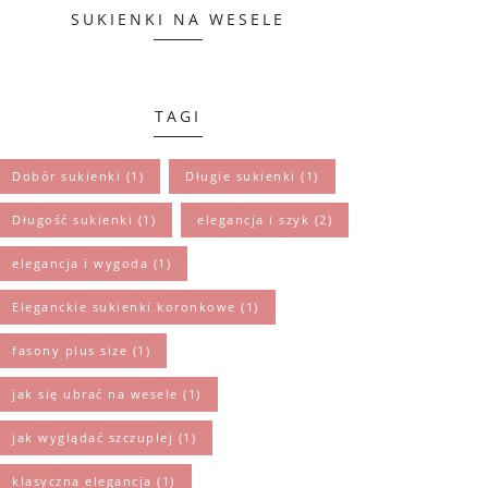
SUKIENKI NA WESELE
TAGI
Dobór sukienki
(1)
Długie sukienki
(1)
Długość sukienki
(1)
elegancja i szyk
(2)
elegancja i wygoda
(1)
Eleganckie sukienki koronkowe
(1)
fasony plus size
(1)
jak się ubrać na wesele
(1)
jak wyglądać szczuplej
(1)
klasyczna elegancja
(1)