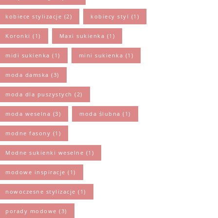
kobiece stylizacje
(2)
kobiecy styl
(1)
Koronki
(1)
Maxi sukienka
(1)
midi sukienka
(1)
mini sukienka
(1)
moda damska
(3)
moda dla puszystych
(2)
moda weselna
(3)
moda ślubna
(1)
modne fasony
(1)
Modne sukienki weselne
(1)
modowe inspiracje
(1)
nowoczesne stylizacje
(1)
porady modowe
(3)