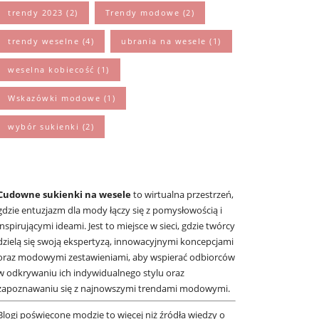
trendy 2023
(2)
Trendy modowe
(2)
trendy weselne
(4)
ubrania na wesele
(1)
weselna kobiecość
(1)
Wskazówki modowe
(1)
wybór sukienki
(2)
Cudowne sukienki na wesele
to wirtualna przestrzeń,
gdzie entuzjazm dla mody łączy się z pomysłowością i
inspirującymi ideami. Jest to miejsce w sieci, gdzie twórcy
dzielą się swoją ekspertyzą, innowacyjnymi koncepcjami
oraz modowymi zestawieniami, aby wspierać odbiorców
w odkrywaniu ich indywidualnego stylu oraz
zapoznawaniu się z najnowszymi trendami modowymi.
Blogi poświęcone modzie to więcej niż źródła wiedzy o