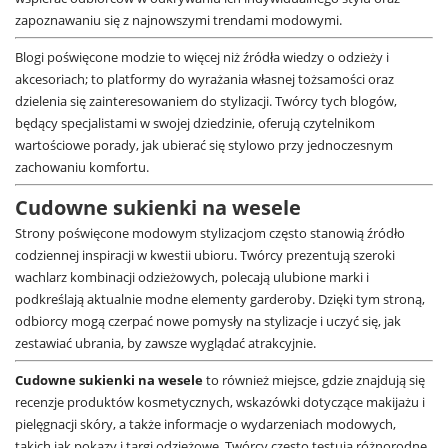
zapoznawaniu się z najnowszymi trendami modowymi.
Blogi poświęcone modzie to więcej niż źródła wiedzy o odzieży i
akcesoriach; to platformy do wyrażania własnej tożsamości oraz
dzielenia się zainteresowaniem do stylizacji. Twórcy tych blogów,
będący specjalistami w swojej dziedzinie, oferują czytelnikom
wartościowe porady, jak ubierać się stylowo przy jednoczesnym
zachowaniu komfortu.
Cudowne sukienki na wesele
Strony poświęcone modowym stylizacjom często stanowią źródło
codziennej inspiracji w kwestii ubioru. Twórcy prezentują szeroki
wachlarz kombinacji odzieżowych, polecają ulubione marki i
podkreślają aktualnie modne elementy garderoby. Dzięki tym stroną,
odbiorcy mogą czerpać nowe pomysły na stylizacje i uczyć się, jak
zestawiać ubrania, by zawsze wyglądać atrakcyjnie.
Cudowne sukienki na wesele
to również miejsce, gdzie znajdują się
recenzje produktów kosmetycznych, wskazówki dotyczące makijażu i
pielęgnacji skóry, a także informacje o wydarzeniach modowych,
takich jak pokazy i targi odzieżowe. Twórcy często testują różnorodne