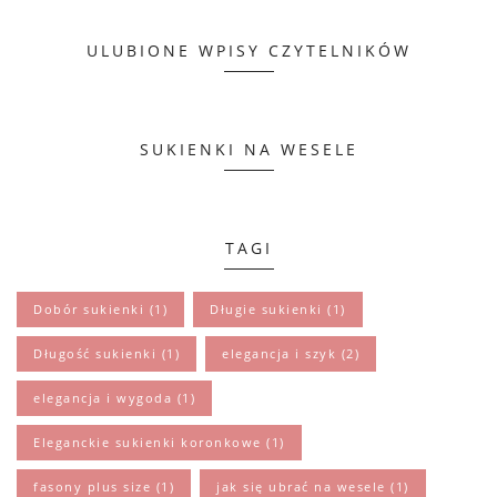
ULUBIONE WPISY CZYTELNIKÓW
SUKIENKI NA WESELE
TAGI
Dobór sukienki
(1)
Długie sukienki
(1)
Długość sukienki
(1)
elegancja i szyk
(2)
elegancja i wygoda
(1)
Eleganckie sukienki koronkowe
(1)
fasony plus size
(1)
jak się ubrać na wesele
(1)