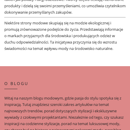
produkty i dzielą się swoimi przemyśleniami, co umożliwia czytelnikom
dokonywanie przemyślanych zakupów.
Niektóre strony modowe skupiają się na modzie ekologicznej i
promują zrównoważone podejście do życia. Przedstawiają informacje
o markach przyjaznych dla środowiska i produkujących odzież w
duchu odpowiedzialności. Ta inicjatywa przyczynia się do wzrostu
świadomości na temat wpływu mody na środowisko naturalne.
O BLOGU
Witaj na naszym blogu modowym, gdzie pasja do stylu spotyka się z
inspiracją. Tutaj znajdziesz szeroki zakres artykułów na temat
najnowszych trendów, porad dotyczących stylizacji i ekskluzywne
wywiady z czołowymi projektantami. Niezależnie od tego, czy szukasz
inspiracji na codzienne stylizacje, porad na temat luksusowej mody,
czy chcesz być na bieżąco z najnowszymi pokazami mody, nasz blog