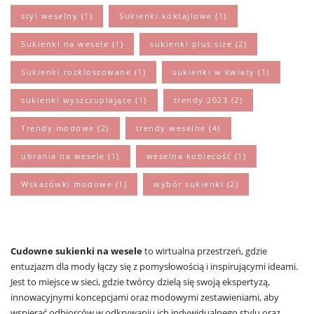
styl weselny
(1)
Sukienki koktajlowe
(1)
Sukienki na wesele
(1)
sukienki plus size
(2)
Sukienki rozkloszowane
(1)
sukienki w kwiaty
(1)
sukienki wyszczuplające
(1)
trendy 2023
(2)
Trendy modowe
(2)
trendy weselne
(4)
ubrania na wesele
(1)
weselna kobiecość
(1)
Wskazówki modowe
(1)
wybór sukienki
(2)
Cudowne sukienki na wesele
to wirtualna przestrzeń, gdzie
entuzjazm dla mody łączy się z pomysłowością i inspirującymi ideami.
Jest to miejsce w sieci, gdzie twórcy dzielą się swoją ekspertyzą,
innowacyjnymi koncepcjami oraz modowymi zestawieniami, aby
wspierać odbiorców w odkrywaniu ich indywidualnego stylu oraz