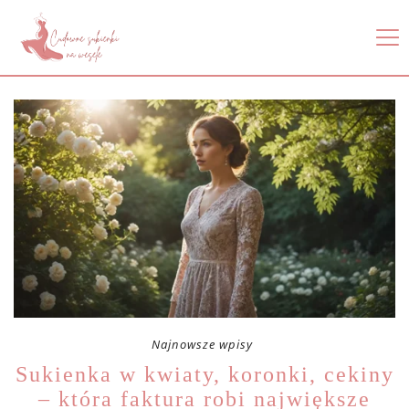
Najnowsze wpisy
Sukienka w kwiaty, koronki, cekiny
– która faktura robi największe