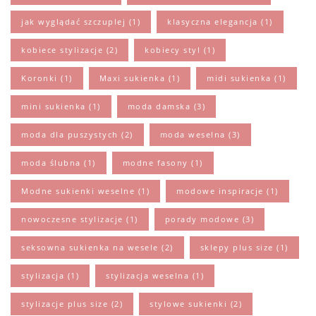
jak wyglądać szczuplej
(1)
klasyczna elegancja
(1)
kobiece stylizacje
(2)
kobiecy styl
(1)
Koronki
(1)
Maxi sukienka
(1)
midi sukienka
(1)
mini sukienka
(1)
moda damska
(3)
moda dla puszystych
(2)
moda weselna
(3)
moda ślubna
(1)
modne fasony
(1)
Modne sukienki weselne
(1)
modowe inspiracje
(1)
nowoczesne stylizacje
(1)
porady modowe
(3)
seksowna sukienka na wesele
(2)
sklepy plus size
(1)
stylizacja
(1)
stylizacja weselna
(1)
stylizacje plus size
(2)
stylowe sukienki
(2)